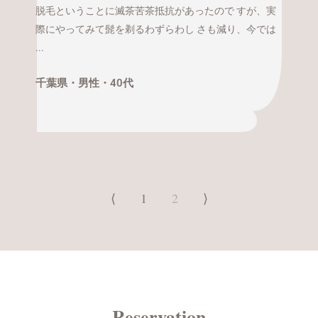
脱毛ということに滅茶苦茶抵抗があったので すが、実
際にやってみて髭を剃るわずらわし さも減り、今では
...
千葉県・
男性・
40代
⟨
1
2
⟩
Reservation